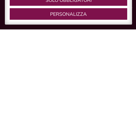
SOLO OBBLIGATORI
Sagra dell’Uva e del Lambrusco Grasparossa
PERSONALIZZA
Dama Vivente e Festa a Castello
Mercurdo
Le Notti del Vino
Viva Natale
SCEGLI
Scegli Castelvetro
Hotel e B&B
Agriturismi