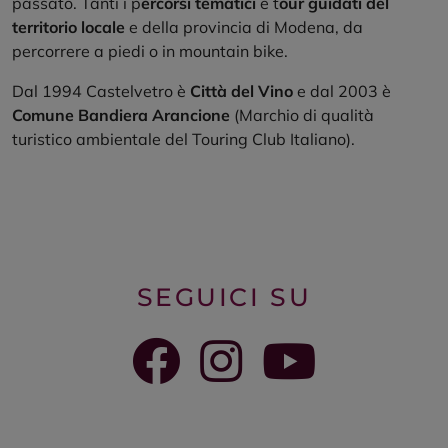
passato. Tanti i p
ercorsi tematici
e t
our guidati del
territorio locale
e della provincia di Modena, da
percorrere a piedi o in mountain bike.
Dal 1994 Castelvetro è
Città del Vino
e dal 2003 è
Comune Bandiera Arancione
(Marchio di qualità
turistico ambientale del Touring Club Italiano).
SCOPRI
SCOPRI
SCOPRI
SCOPRI
SCOPRI
SCOPRI
SCOPRI
SCOPRI
SCOPRI
SCOPRI
SCOPRI
IL BORGO ANTICO DI
IL CASTELLO DI LEVIZZANO
PALAZZO RANGONI
MUSEO ROSSO GRASPA
FILI D’ORO A PALAZZO
ORATORIO DI SAN MICHELE
ACETAIA COMUNALE
IL SANTUARIO DI PUIANELLO
LE CHIESE DI SOLIGNANO
CHIESA PARROCCHIALE DI
IL CAMPO DI SAN ROCCO E
CASTELVETRO
ARCANGELO
CASTELVETRO
LA CHIESA DI LEVIZZANO
SEGUICI SU