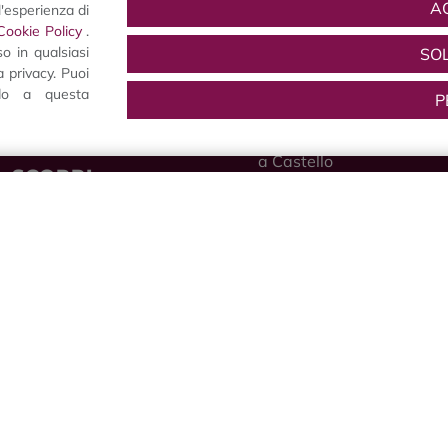
A
l'esperienza di
IAT Terre di Castelli
Vivi Castelvetro
Cookie Policy
.
Il Consorzio Castelvetro
Notizie
o in qualsiasi
SO
V.I.T.A.
Sagra dell’Uva e del
 privacy. Puoi
Consiglio direttivo
Lambrusco
ndo a questa
P
Come aderire
Grasparossa
Contributi pubblici
Dama Vivente e Festa
a Castello
SCOPRI
Mercurdo
Scopri Castelvetro
Le Notti del Vino
Cultura e Storia
Viva Natale
Natura
SCEGLI
Servizi
Scegli Castelvetro
GUSTA
Hotel e B&B
Gusta Castelvetro
Agriturismi
I vini
Ristoranti
Il Parmigiano Reggiano
Shopping
L’aceto Balsamico
Altre Specialità