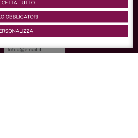
CCETTA TUTTO
Vuoi rimanere informato
sulle iniziative e le novità
LO OBBLIGATORI
di Castelvetro di Modena?
Iscriviti alla nostra
ERSONALIZZA
newsletter.
Dichiaro di aver preso
visione della
informativa
privacy
e, autorizzo il
trattamento dei miei dati
personali.