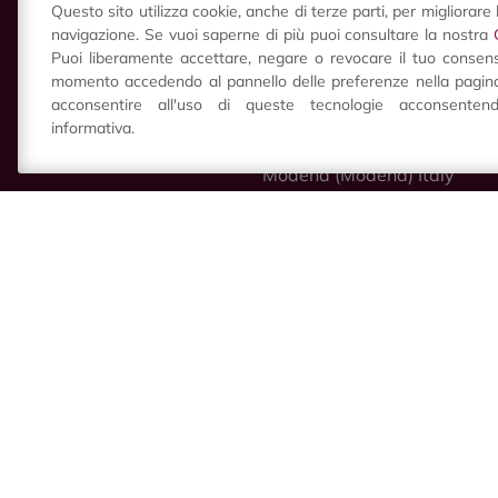
Questo sito utilizza cookie, anche di terze parti, per migliorare 
navigazione. Se vuoi saperne di più puoi consultare la nostra
Puoi liberamente accettare, negare o revocare il tuo consens
Visit Castelvetro Info Point
momento accedendo al pannello delle preferenze nella pagina
acconsentire all'uso di queste tecnologie acconsente
Piazza Roma, 5
informativa.
41014
Castelvetro di
Modena
(Modena) Italy
P.IVA 02804970362
+39 059 758880
info@visitcastelvetro.it
© 2014-2026
visitCastelvetro
Privacy Policy
&
Cookie
Policy