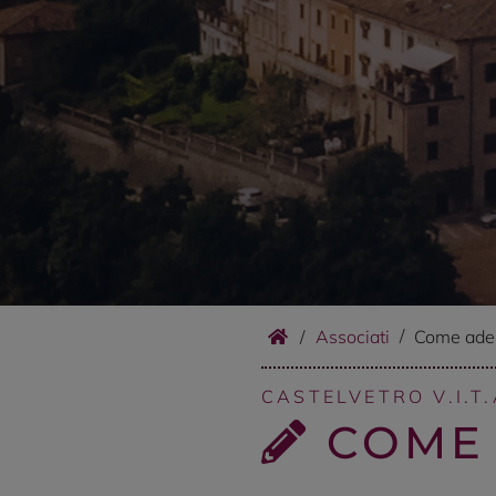
/
Associati
Come ader
CASTELVETRO V.I.T.
COME 