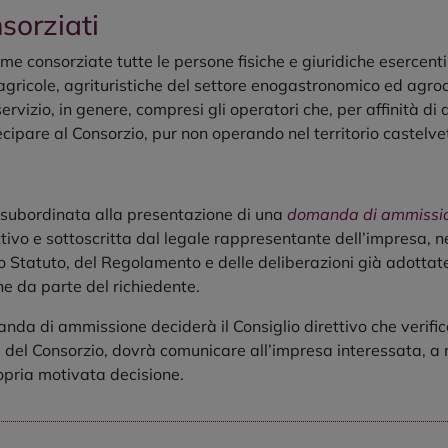
sorziati
consorziate tutte le persone fisiche e giuridiche esercenti a
, agricole, agrituristiche del settore enogastronomico ed agr
 servizio, in genere, compresi gli operatori che, per affinità di
cipare al Consorzio, pur non operando nel territorio castelve
 subordinata alla presentazione di una
domanda di ammissi
tivo e sottoscritta dal legale rappresentante dell’impresa, ne
 Statuto, del Regolamento e delle deliberazioni già adottate
e da parte del richiedente.
nda di ammissione deciderà il Consiglio direttivo che verifi
scopi del Consorzio, dovrà comunicare all’impresa interessata,
ropria motivata decisione.