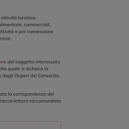
ttività turistico-
oalimentare, commerciali,
 attività o per connessione
trese.
one
del soggetto interessato
lla quale si dichiara la
 dagli Organi del Consorzio,
cata la corrispondenza dei
 a mezzo lettera raccomandata