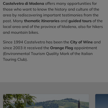
Castelvetro di Modena
offers many opportunities for
those who want to know the history and culture of the
area by rediscovering important testimonies from the
past. Many
thematic itineraries
and
guided tours
of the
local area and of the province of Modena, also for hikers
and mountain bikes.
Since 1994 Castelvetro has been the
City of Wine
and
since 2003 it received the
Orange Flag
appointment
(Environmental Tourism Quality Mark of the Italian
Touring Club).
SCOPRI
SCOPRI
THE ANCIENT VILLAGE OF
LEVIZZANO CASTLE
CASTELVETRO