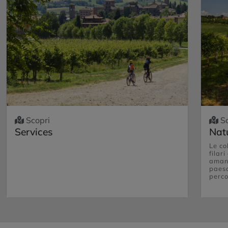
Scopri
Sc
Services
Nat
Le co
filari
amant
paesa
perco