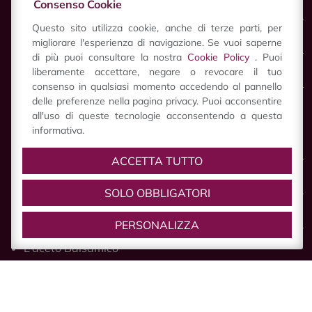
Consenso Cookie
Culture and History
Questo sito utilizza cookie, anche di terze parti, per
Nature
migliorare l'esperienza di navigazione. Se vuoi saperne
di più puoi consultare la nostra
Cookie Policy
. Puoi
liberamente accettare, negare o revocare il tuo
Services
consenso in qualsiasi momento accedendo al pannello
delle preferenze nella pagina privacy. Puoi acconsentire
GUSTA
all'uso di queste tecnologie acconsentendo a questa
informativa.
Taste
ACCETTA TUTTO
Wines
SOLO OBBLIGATORI
The Parmigiano Reggiano
PERSONALIZZA
L’aceto Balsamico
Other specialties