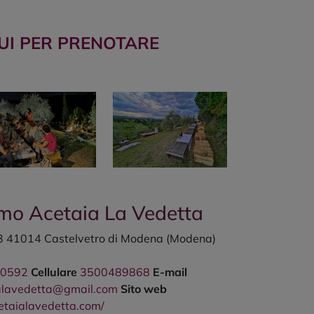
UI PER PRENOTARE
smo Acetaia La Vedetta
 3
41014
Castelvetro di Modena
(Modena)
90592
Cellulare
3500489868
E-mail
alavedetta@gmail.com
Sito web
etaialavedetta.com/