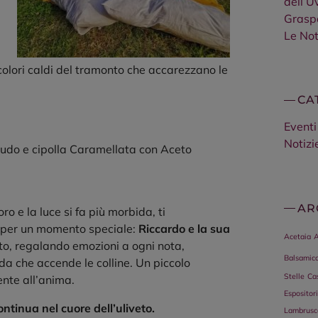
dell’U
Grasp
Le Not
colori caldi del tramonto che accarezzano le
CA
Eventi
Notizi
crudo e cipolla Caramellata con Aceto
AR
’oro e la luce si fa più morbida, ti
 per un momento speciale:
Riccardo e la sua
Acetaia
A
to, regalando emozioni a ogni nota,
Balsamic
a che accende le colline. Un piccolo
Stelle
Ca
nte all’anima.
Espositori
ontinua nel cuore dell’uliveto.
Lambrusc