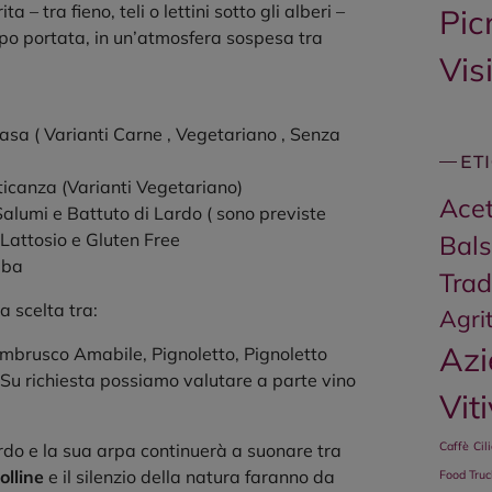
a – tra fieno, teli o lettini sotto gli alberi –
Pic
dopo portata, in un’atmosfera sospesa tra
Vis
Casa ( Varianti Carne , Vegetariano , Senza
ET
icanza (Varianti Vegetariano)
Acet
Salumi e Battuto di Lardo ( sono previste
Lattosio e Gluten Free
Bal
aba
Trad
 a scelta tra:
Agri
Az
brusco Amabile, Pignoletto, Pignoletto
Su richiesta possiamo valutare a parte vino
Vit
Caffè
Cil
rdo e la sua arpa continuerà a suonare tra
colline
e il silenzio della natura faranno da
Food Truc