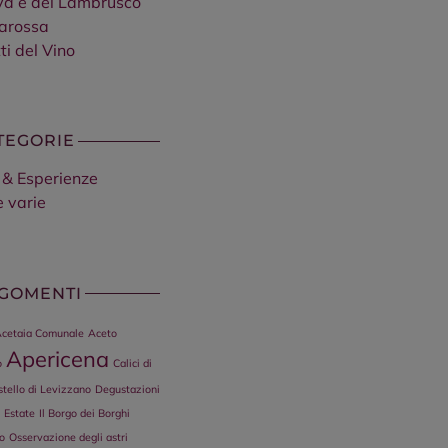
va e del Lambrusco
arossa
ti del Vino
TEGORIE
 & Esperienze
e varie
GOMENTI
cetaia Comunale
Aceto
Apericena
o
Calici di
stello di Levizzano
Degustazioni
Estate
Il Borgo dei Borghi
o
Osservazione degli astri