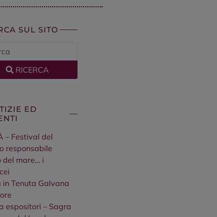
RCA SUL SITO
RICERCA
TIZIE ED
ENTI
À – Festival del
o responsabile
so del mare… i
cei
 in Tenuta Galvana
ore
a espositori – Sagra