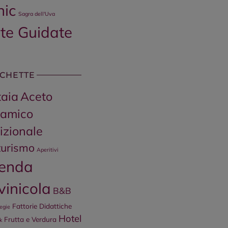
nic
Sagra dell'Uva
ite Guidate
ICHETTE
aia
Aceto
samico
izionale
turismo
Aperitivi
ienda
ivinicola
B&B
Fattorie Didattiche
iegie
Hotel
Frutta e Verdura
k