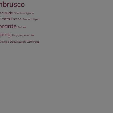
mbrusco
ano
Miele
Olio
Parmigiano
Pasta Fresca
Prodotti tipici
orante
Salumi
ping
Shopping Acetaia
Visite e Degustazioni
Zafferano