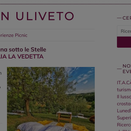
IN ULIVETO
CE
erienze
Picnic
a sotto le Stelle
IA LA VEDETTA
NO
EV
n
IT.A.C
o
turism
Il lus
crosta
Lunedì
Superi
Ricerc