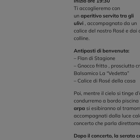
Inizio ore 19:30
Ti accoglieremo con
un
aperitivo servito tra gli
ulivi
, accompagnato da un
calice del nostro Rosé e dai 
colline.
Antipasti di benvenuto:
– Flan di Stagione
– Gnocco fritto , prosciutto 
Balsamico La “Vedetta”
– Calice di Rosé della casa
Poi, mentre il cielo si tinge d
condurremo a bordo piscina
arpa
si esibiranno al tramon
accompagnati dalla luce cald
concerto che parla direttame
Dopo il concerto, la serata c