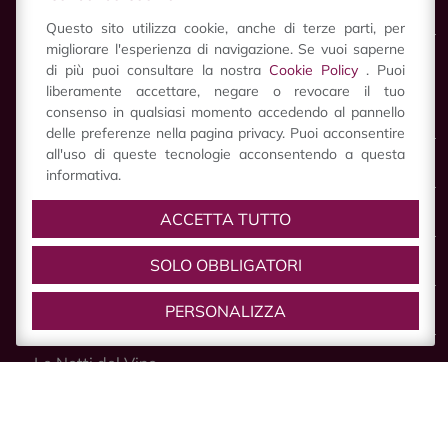
Altre Specialità
Questo sito utilizza cookie, anche di terze parti, per
migliorare l'esperienza di navigazione. Se vuoi saperne
di più puoi consultare la nostra
Cookie Policy
. Puoi
VIVI
liberamente accettare, negare o revocare il tuo
consenso in qualsiasi momento accedendo al pannello
Vivi Castelvetro
delle preferenze nella pagina privacy. Puoi acconsentire
all'uso di queste tecnologie acconsentendo a questa
Notizie
informativa.
Sagra dell’Uva e del Lambrusco Grasparossa
ACCETTA TUTTO
SOLO OBBLIGATORI
Dama Vivente e Festa a Castello
PERSONALIZZA
Mercurdo
Le Notti del Vino
Viva Natale