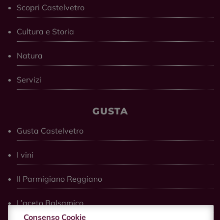
Scopri Castelvetro
Cultura e Storia
Natura
Servizi
GUSTA
Gusta Castelvetro
I vini
Il Parmigiano Reggiano
L’aceto Balsamico
Consenso Cookie