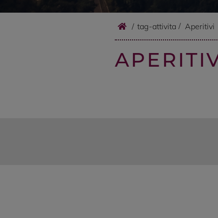
/
tag-attivita
Aperitivi
APERITIV
RISTORANTI
L’ÉGLISE C