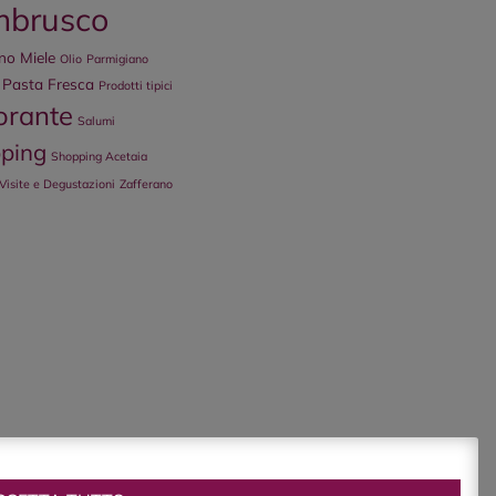
mbrusco
ano
Miele
Olio
Parmigiano
Pasta Fresca
Prodotti tipici
orante
Salumi
ping
Shopping Acetaia
Visite e Degustazioni
Zafferano