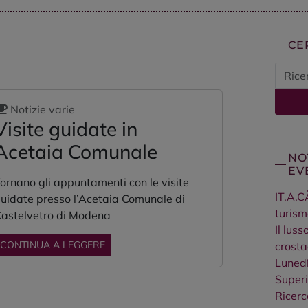
CE
Notizie varie
Visite guidate in
Acetaia Comunale
NO
EV
ornano gli appuntamenti con le visite
IT.A.C
uidate presso l’Acetaia Comunale di
turism
astelvetro di Modena
Il lus
CONTINUA A LEGGERE
crosta
Lunedì
Superi
Ricerc