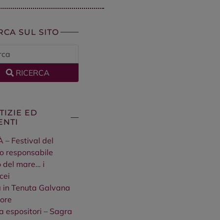
RCA SUL SITO
RICERCA
TIZIE ED
ENTI
À – Festival del
o responsabile
so del mare… i
cei
 in Tenuta Galvana
ore
a espositori – Sagra