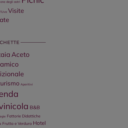
one degli astri
Visite
l'Uva
ate
ICHETTE
aia
Aceto
samico
izionale
turismo
Aperitivi
ienda
ivinicola
B&B
Fattorie Didattiche
iegie
Hotel
Frutta e Verdura
k