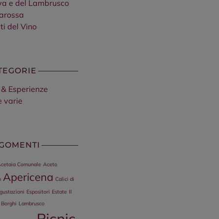
va e del Lambrusco
arossa
ti del Vino
TEGORIE
 & Esperienze
e varie
GOMENTI
cetaia Comunale
Aceto
Apericena
o
Calici di
gustazioni
Espositori
Estate
Il
 Borghi
Lambrusco
Picnic