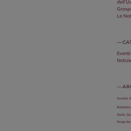
dell’U
Grasp
Le Not
CA
Eventi
Notizi
AR
Acetaia
A
Balsamic
Stelle
De
Borgo dei