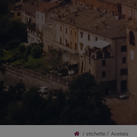
/
etichette
Acetaia