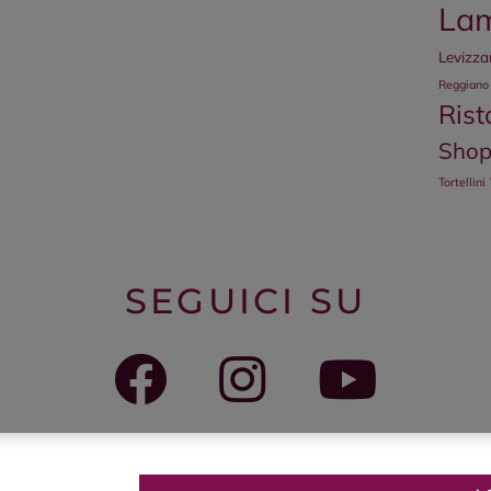
La
Levizz
Reggiano
Rist
Shop
Tortellini
SEGUICI SU