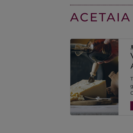
ACETAIA
T
g
C