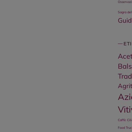
Osservazi
Sagra del
Guid
ET
Acet
Bal
Trad
Agri
Az
Vit
Caffè
Cil
Food Truc