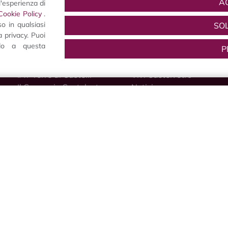
A
l'esperienza di
Cookie Policy
.
o in qualsiasi
SO
 privacy. Puoi
ndo a questa
P
CHI SIAMO
VIVI
IAT Terre di Castelli
Vivi Castelvetro
Il Consorzio Castelvetro
Notizie
V.I.T.A.
Sagra dell’Uva e del
Consiglio direttivo
Lambrusco
Come aderire
Grasparossa
Contributi pubblici
Dama Vivente e Festa
a Castello
SCOPRI
Mercurdo
Scopri Castelvetro
Le Notti del Vino
Cultura e Storia
Viva Natale
Natura
SCEGLI
Servizi
Scegli Castelvetro