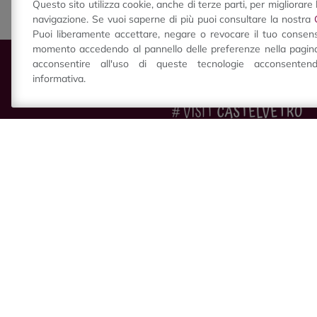
Questo sito utilizza cookie, anche di terze parti, per migliorare 
navigazione. Se vuoi saperne di più puoi consultare la nostra
Puoi liberamente accettare, negare o revocare il tuo consens
momento accedendo al pannello delle preferenze nella pagina
acconsentire all'uso di queste tecnologie acconsente
informativa.
Visit Castelvetro Info Point
Piazza Roma, 5
41014
Castelvetro di
Modena
(Modena) Italy
P.IVA 02804970362
+39 059 758880
info@visitcastelvetro.it
© 2014-2026