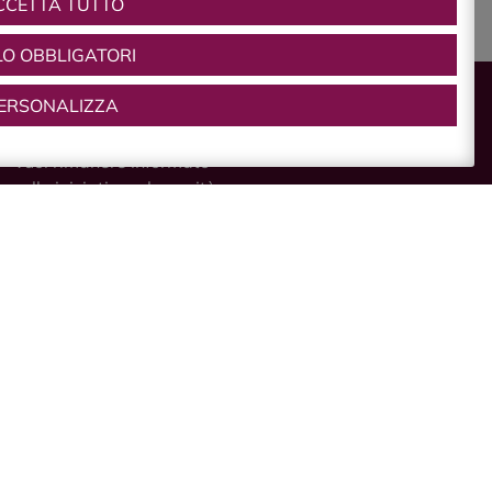
CCETTA TUTTO
LO OBBLIGATORI
ERSONALIZZA
NEWSLETTER
Vuoi rimanere informato
sulle iniziative e le novità
di Castelvetro di Modena?
Iscriviti alla nostra
newsletter.
Dichiaro di aver preso
visione della
informativa
privacy
e, autorizzo il
trattamento dei miei dati
personali.