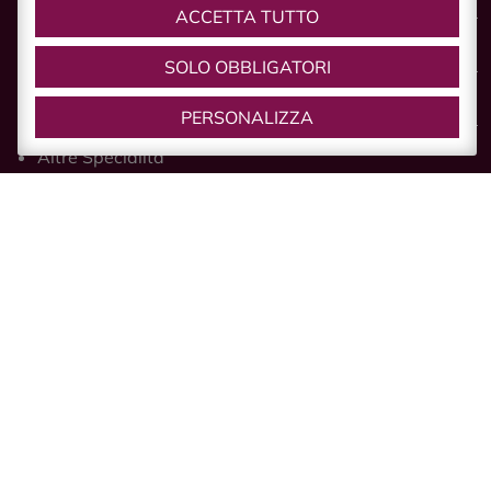
ACCETTA TUTTO
Il Parmigiano Reggiano
SOLO OBBLIGATORI
L’aceto Balsamico
PERSONALIZZA
Altre Specialità
VIVI
Vivi Castelvetro
Notizie
Sagra dell’Uva e del Lambrusco Grasparossa
Dama Vivente e Festa a Castello
Mercurdo