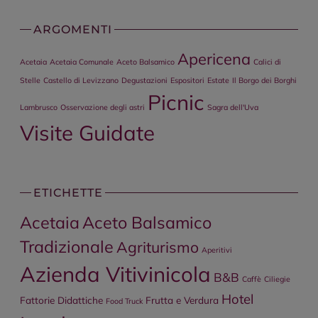
ARGOMENTI
Apericena
Acetaia
Acetaia Comunale
Aceto Balsamico
Calici di
Stelle
Castello di Levizzano
Degustazioni
Espositori
Estate
Il Borgo dei Borghi
Picnic
Lambrusco
Osservazione degli astri
Sagra dell'Uva
Visite Guidate
ETICHETTE
Acetaia
Aceto Balsamico
Tradizionale
Agriturismo
Aperitivi
Azienda Vitivinicola
B&B
Caffè
Ciliegie
Hotel
Fattorie Didattiche
Frutta e Verdura
Food Truck