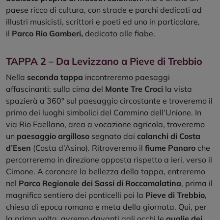
paese ricco di cultura, con strade e parchi dedicati ad
illustri musicisti, scrittori e poeti ed uno in particolare,
il
Parco Rio Gamberi,
dedicato alle fiabe.
TAPPA 2 – Da Levizzano a Pieve di Trebbio
Nella
seconda tappa
incontreremo paesaggi
affascinanti: sulla cima del
Monte Tre Croci
la vista
spazierà a 360° sul paesaggio circostante e troveremo il
primo dei luoghi simbolici del Cammino dell’Unione. In
via Rio Faellano, area a vocazione agricola, troveremo
un
paesaggio argilloso
segnato dai
calanchi di Costa
d’Esen
(Costa d’Asino). Ritroveremo il
fiume Panaro
che
percorreremo in direzione opposta rispetto a ieri, verso il
Cimone. A coronare la bellezza della tappa, entreremo
nel
Parco Regionale dei Sassi di Roccamalatina
, prima il
magnifico sentiero dei ponticelli poi la
Pieve di Trebbio
,
chiesa di epoca romana e meta della giornata. Qui, per
la prima volta, avremo davanti agli occhi le
guglie dei