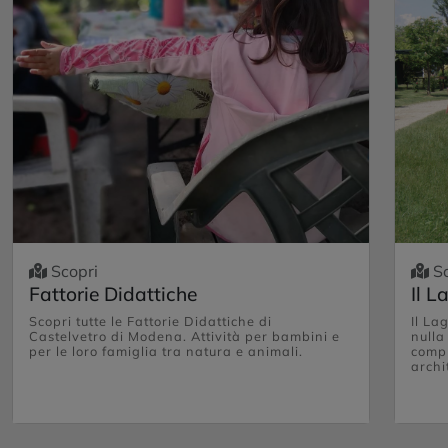
Scopri
Sc
Fattorie Didattiche
Il L
Scopri tutte le Fattorie Didattiche di
Il La
Castelvetro di Modena. Attività per bambini e
nulla
per le loro famiglia tra natura e animali.
compl
archi