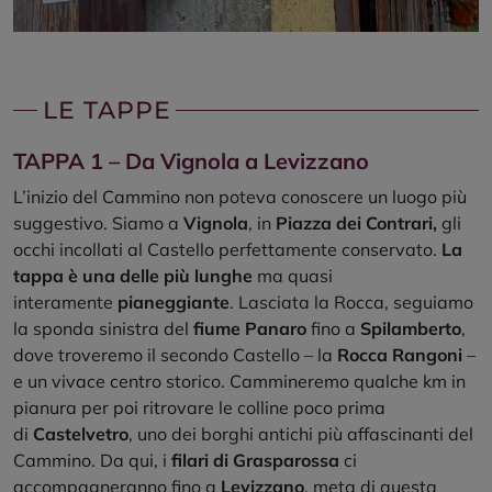
LE TAPPE
TAPPA 1 – Da Vignola a Levizzano
L’inizio del Cammino non poteva conoscere un luogo più
suggestivo. Siamo a
Vignola
, in
Piazza dei Contrari,
gli
occhi incollati al Castello perfettamente conservato.
La
tappa è una delle più lunghe
ma quasi
interamente
pianeggiante
. Lasciata la Rocca, seguiamo
la sponda sinistra del
fiume Panaro
fino a
Spilamberto
,
dove troveremo il secondo Castello – la
Rocca Rangoni
–
e un vivace centro storico. Cammineremo qualche km in
pianura per poi ritrovare le colline poco prima
di
Castelvetro
, uno dei borghi antichi più affascinanti del
Cammino. Da qui, i
filari di Grasparossa
ci
accompagneranno fino a
Levizzano
, meta di questa