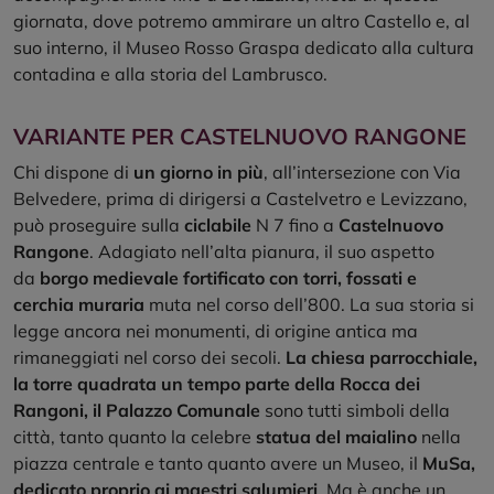
giornata, dove potremo ammirare un altro Castello e, al
suo interno, il Museo Rosso Graspa dedicato alla cultura
contadina e alla storia del Lambrusco.
VARIANTE PER CASTELNUOVO RANGONE
Chi dispone di
un giorno in più
, all’intersezione con Via
Belvedere, prima di dirigersi a Castelvetro e Levizzano,
può proseguire sulla
ciclabile
N 7 fino a
Castelnuovo
Rangone
. Adagiato nell’alta pianura, il suo aspetto
da
borgo medievale fortificato con torri, fossati e
cerchia muraria
muta nel corso dell’800. La sua storia si
legge ancora nei monumenti, di origine antica ma
rimaneggiati nel corso dei secoli.
La chiesa parrocchiale,
la torre quadrata un tempo parte della Rocca dei
Rangoni, il Palazzo Comunale
sono tutti simboli della
città, tanto quanto la celebre
statua del maialino
nella
piazza centrale e tanto quanto avere un Museo, il
MuSa,
dedicato proprio ai maestri salumieri
. Ma è anche un