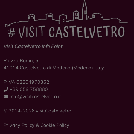
Visit Castelvetro Info Point
Piazza Roma, 5
41014
Castelvetro di Modena
(Modena) Italy
Scopri
Itinerari ciclistici
P.IVA 02804970362
Pedalate amiche: 15 itinerari a sviluppo
circolare o in linea che tutti possono fare
+39 059 758880
perché i dislivelli, quando ci sono, non sono
info@visitcastelvetro.it
eccessivi.
© 2014-2026 visitCastelvetro
Privacy Policy
&
Cookie Policy