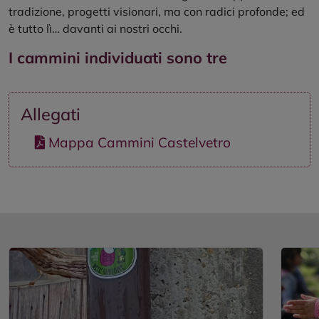
tradizione, progetti visionari, ma con radici profonde; ed
è tutto lì… davanti ai nostri occhi.
I cammini individuati sono tre
Allegati
Mappa Cammini Castelvetro
SCOPRI
SCOPRI
SCOPRI
ANELLO DEI COLLI
CRINALE DI VIA LUNGA
VIA ROMEA ALLE TRE CROCI