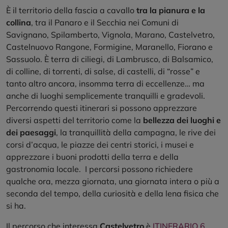
È il territorio della fascia a cavallo
tra la pianura e la
collina
, tra il Panaro e il Secchia nei Comuni di
Savignano, Spilamberto, Vignola, Marano, Castelvetro,
Castelnuovo Rangone, Formigine, Maranello, Fiorano e
Sassuolo. È terra di ciliegi, di Lambrusco, di Balsamico,
di colline, di torrenti, di salse, di castelli, di “rosse” e
tanto altro ancora, insomma terra di eccellenze… ma
anche di luoghi semplicemente tranquilli e gradevoli.
Percorrendo questi itinerari si possono apprezzare
diversi aspetti del territorio come la
bellezza dei luoghi e
dei paesaggi
, la tranquillità della campagna, le rive dei
corsi d’acqua, le piazze dei centri storici, i musei e
apprezzare i buoni prodotti della terra e della
gastronomia locale. I percorsi possono richiedere
qualche ora, mezza giornata, una giornata intera o più a
seconda del tempo, della curiosità e della lena fisica che
si ha.
Il percorso che interessa
Castelvetro
è
ITINERARIO 6