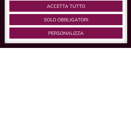
Cultura e Storia
ACCETTA TUTTO
Natura
SOLO OBBLIGATORI
Servizi
PERSONALIZZA
GUSTA
Gusta Castelvetro
I vini
Il Parmigiano Reggiano
L’aceto Balsamico
Altre Specialità