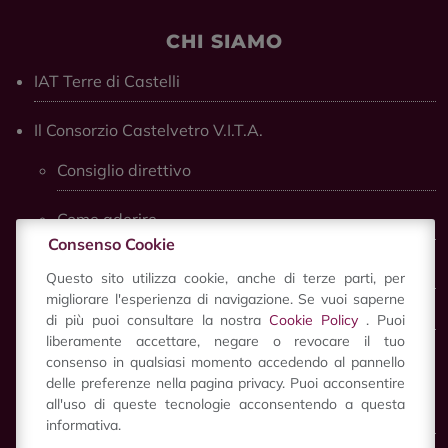
CHI SIAMO
IAT Terre di Castelli
Il Consorzio Castelvetro V.I.T.A.
Consiglio direttivo
Come aderire
Consenso Cookie
Contributi pubblici
Questo sito utilizza cookie, anche di terze parti, per
migliorare l'esperienza di navigazione. Se vuoi saperne
di più puoi consultare la nostra
Cookie Policy
. Puoi
liberamente accettare, negare o revocare il tuo
consenso in qualsiasi momento accedendo al pannello
SCOPRI
delle preferenze nella pagina privacy. Puoi acconsentire
all'uso di queste tecnologie acconsentendo a questa
Scopri Castelvetro
informativa.