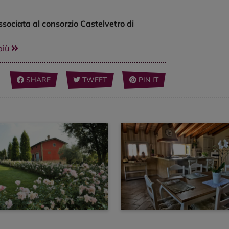
ssociata al consorzio Castelvetro di
più
SHARE
TWEET
PIN IT