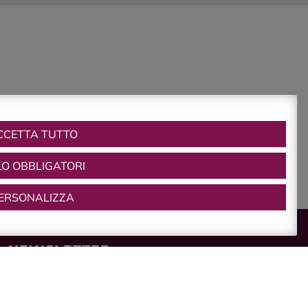
di Castelvetro. Allo
Zoello Je Suis l’ospite
viene accolto in
un’atmosfera cordiale e
familiare. Di recente
ristrutturazione, è
l’ideale come punto
d’appoggio per viaggi e
incontri d’affari. Nella
[…]
Hotel e B&B
Casa Vacanze Il
CCETTA TUTTO
castello di vetro
Soggiornare al Castello
LO OBBLIGATORI
di Vetro per vivere
l'essenza del borgo
antico
ERSONALIZZA
NEWSLETTER
Vuoi rimanere informato
sulle iniziative e le novità
di Castelvetro di Modena?