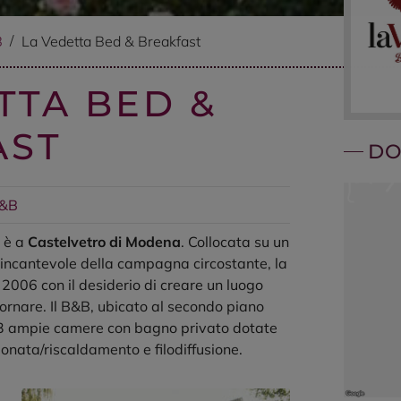
B
La Vedetta Bed & Breakfast
TTA BED &
AST
DO
&B
è a
Castelvetro di Modena
. Collocata su un
 incantevole della campagna circostante, la
l 2006 con il desiderio di creare un luogo
ornare. Il B&B, ubicato al secondo piano
fre 3 ampie camere con bagno privato dotate
zionata/riscaldamento e filodiffusione.