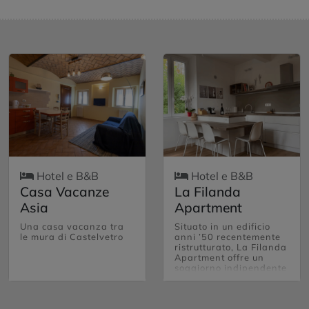
Hotel e B&B
Hotel e B&B
Casa Vacanze
La Filanda
Asia
Apartment
Una casa vacanza tra
Situato in un edificio
le mura di Castelvetro
anni ’50 recentemente
ristrutturato, La Filanda
Apartment offre un
soggiorno indipendente
e raffinato nel cuore di
Castelvetro di Modena.
L’appartamento,
luminoso e curato in