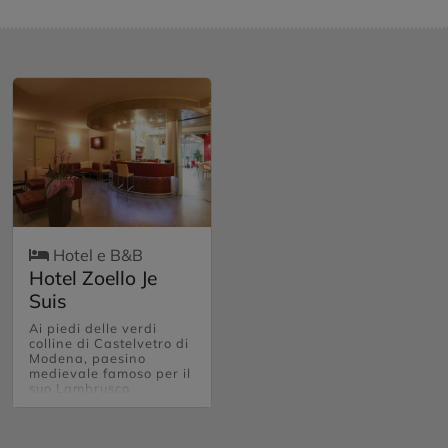
Hotel e B&B
Hotel Zoello Je
Suis
Ai piedi delle verdi
colline di Castelvetro di
Modena, paesino
medievale famoso per il
suo Lambrusco
Grasparossa e l’Aceto
Balsamico si trova lo
storico Hotel Zoello Je
Suis, località Settecani