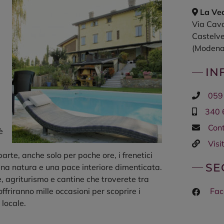
La Ve
Via Cava
Castelv
(Modena
IN
Telefo
059
Cellula
340 
E-
Cont
è
mail
Sito
Visit
rte, anche solo per poche ore, i frenetici
web
SE
 una natura e una pace interiore dimenticata.
e, agriturismo e cantine che troverete tra
offriranno mille occasioni per scoprire i
Fac
 locale.