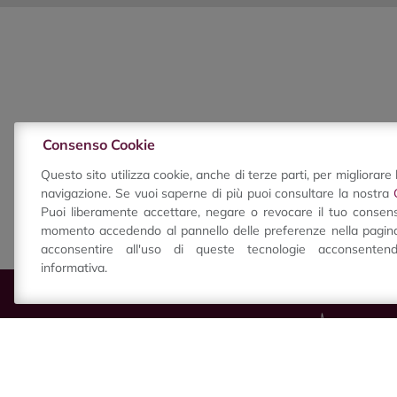
Agriturismi
Consenso Cookie
OPERA|02
Agriturismo,
Questo sito utilizza cookie, anche di terze parti, per migliorare 
navigazione. Se vuoi saperne di più puoi consultare la nostra
ristorante e resort
Puoi liberamente accettare, negare o revocare il tuo consens
Agritourism L’Azienda
momento accedendo al pannello delle preferenze nella pagina
Agricola Operazerodue,
sorge tra le dolci colline
acconsentire all'uso di queste tecnologie acconsente
di Levizzano Rangone,
informativa.
a pochi chilometri dalla
città di Modena,
circondata da circa 20
ettari di terreno coltivati
a vite. Tutto è iniziato
dall’acquisto di una
stalla degli anni ’50,
oggi divenuta acetaia
alla quale si accede
Visit Castelvetro Info Point
proprio dall’agriturismo.