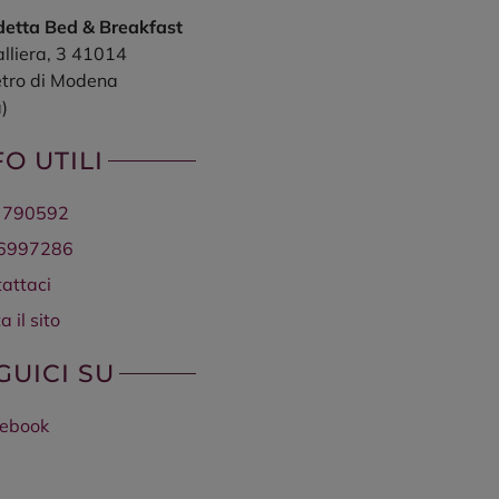
detta Bed & Breakfast
lliera, 3
41014
etro di Modena
)
FO UTILI
no
 790592
re
6997286
attaci
a il sito
GUICI SU
ebook