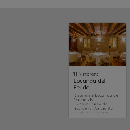
Ristoranti
Locanda del
Feudo
Ristorante Locanda del
Feudo: vivi
un'esperienza da
ricordare. Ambiente
curato e riservato,
attenzione nei piatti,
servizio eccellente.