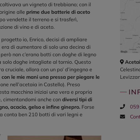
oltivava un vigneto di trebbiano; con il
origine alle
prime due batterie di aceto
o vendette il terreno e si trasferì,
ione di vino e di aceto.
rogetto io, Enrico, decisi di ampliare
ale era di aumentare di solo una decina di
o però non c’erano botti con doghe di legno
solo doghe intagliate al tornio. Questo
Acetai
ra cruciale, allora con un po’ d’ingegno e
Celestin
i
con le mie mani una pressa per piegare le
Levizza
ione nell’acetaia in Castello). Preso
IN
esta macchina iniziai una vera e propria
e, cimentandomi anche con
diversi tipi di
Telefo
059
agno, acacia, gelso e infine ginepro.
Forse
a conta ben 210 botti di vari legni e
E-
Cont
mail
e