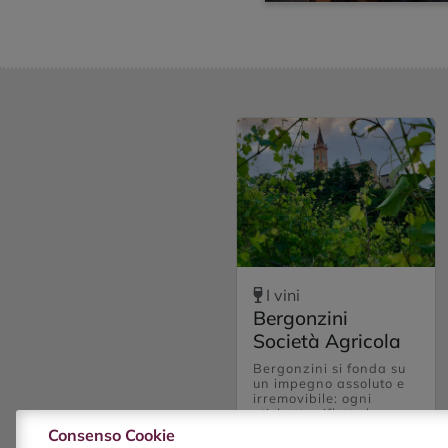
I vini
Bergonzini
Società Agricola
Bergonzini si fonda su
un impegno assoluto e
irremovibile: ogni
etichetta riflette la
singolarità di un’unica
Consenso Cookie
annata. Le produzioni