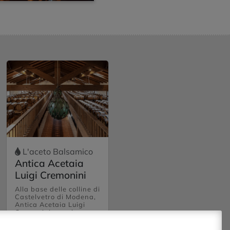
L'aceto Balsamico
Antica Acetaia
Luigi Cremonini
Alla base delle colline di
Castelvetro di Modena,
Antica Acetaia Luigi
Cremonini apre le sue
porte ai visitatori per
presentare il prezioso