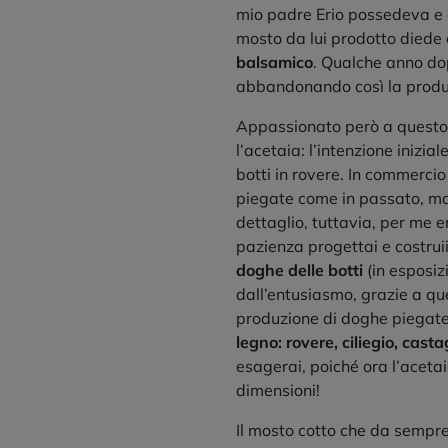
mio padre Erio possedeva e c
mosto da lui prodotto diede 
balsamico
. Qualche anno dop
abbandonando così la produz
Appassionato però a questo p
l’acetaia: l’intenzione inizi
botti in rovere. In commerci
piegate come in passato, ma 
dettaglio, tuttavia, per me e
pazienza progettai e costrui
doghe delle botti
(in esposiz
dall’entusiasmo, grazie a qu
produzione di doghe piegat
legno: rovere, ciliegio, cast
esagerai, poiché ora l’acetai
dimensioni!
Il mosto cotto che da sempr