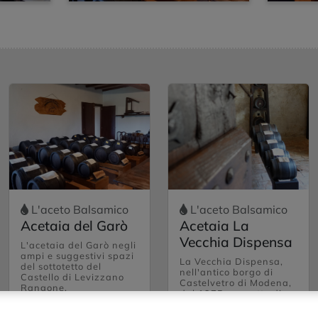
L'aceto Balsamico
L'aceto Balsamico
Acetaia del Garò
Acetaia La
Vecchia Dispensa
L'acetaia del Garò negli
ampi e suggestivi spazi
La Vecchia Dispensa,
del sottotetto del
nell'antico borgo di
Castello di Levizzano
Castelvetro di Modena,
Rangone.
dal 1975 permette di
scoprire i migliori
prodotti tipici