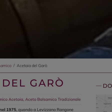
samico
Acetaia del Garò
 DEL GARÒ
DO
mico
Acetaia
,
Aceto Balsamico Tradizionale
 nel 1975
, quando a Levizzano Rangone