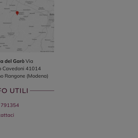
a del Garò
Via
o Cavedoni
41014
no Rangone
(Modena)
FO UTILI
no
 791354
attaci