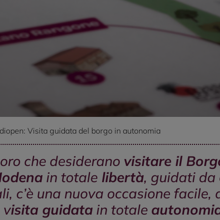
diopen: Visita guidata del borgo in autonomia
oloro che desiderano
visitare il Borg
 Modena
in totale
libertà
, guidati da
ali, c’è una nuova occasione facile, 
 v
isita guidata
in totale
autonomi