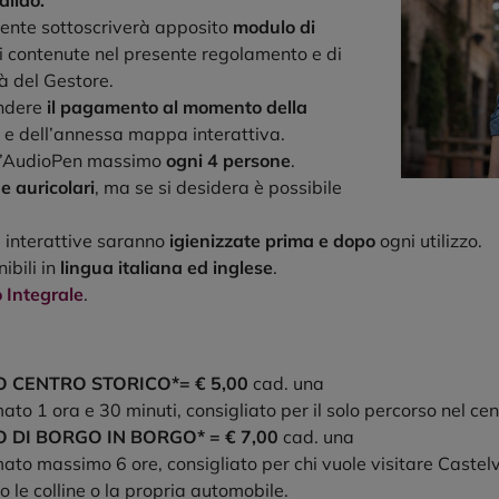
alido.
Utente sottoscriverà apposito
modulo di
i contenute nel presente regolamento e di
à del Gestore.
ondere
il pagamento al momento della
 e dell’annessa mappa interattiva.
dell’AudioPen massimo
ogni 4 persone
.
e auricolari
, ma se si desidera è possibile
interattive saranno
igienizzate prima e dopo
ogni utilizzo.
ibili in
lingua italiana ed inglese
.
 Integrale
.
O CENTRO STORICO*= € 5,00
cad. una
to 1 ora e 30 minuti, consigliato per il solo percorso nel cen
 DI BORGO IN BORGO* = € 7,00
cad. una
ato massimo 6 ore, consigliato per chi vuole visitare Castel
o le colline o la propria automobile.