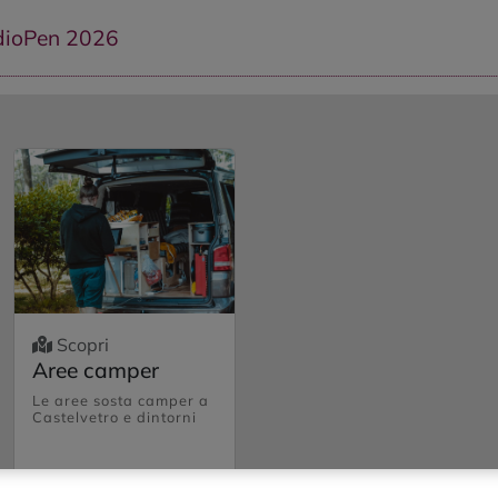
ioPen 2026
Scopri
Aree camper
Le aree sosta camper a
Castelvetro e dintorni