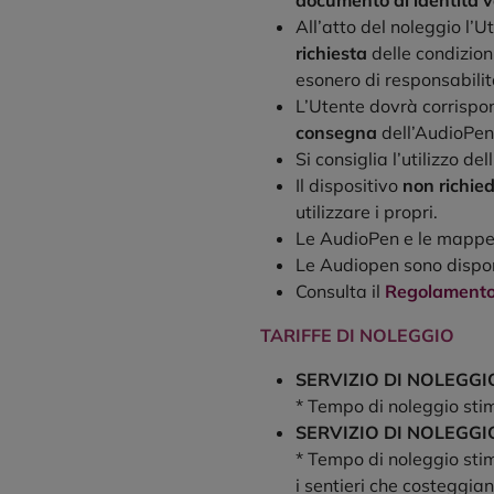
documento di identità
v
All’atto del noleggio l’
richiesta
delle condizion
esonero di responsabilit
L’Utente dovrà corrisp
consegna
dell’AudioPen
Si consiglia l’utilizzo 
Il dispositivo
non richied
utilizzare i propri.
Le AudioPen e le mappe 
Le Audiopen sono dispon
Consulta il
Regolamento
TARIFFE DI NOLEGGIO
SERVIZIO DI NOLEGGI
* Tempo di noleggio stima
SERVIZIO DI NOLEGGIO
* Tempo di noleggio stim
i sentieri che costeggian