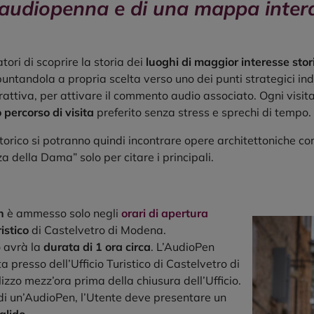
audiopenna e di una mappa intera
tori di scoprire la storia dei
luoghi di maggior interesse stor
untandola a propria scelta verso uno dei punti strategici ind
ttiva, per attivare il commento audio associato. Ogni visit
o percorso di visita
preferito senza stress e sprechi di tempo.
torico si potranno quindi incontrare opere architettoniche c
zza della Dama” solo per citare i principali.
n
è ammesso solo negli
orari di apertura
istico
di Castelvetro di Modena.
o avrà la
durata di 1 ora circa
. L’AudioPen
 presso dell’Ufficio Turistico di Castelvetro di
lizzo mezz’ora prima della chiusura dell’Ufficio.
 di un’AudioPen, l’Utente deve presentare un