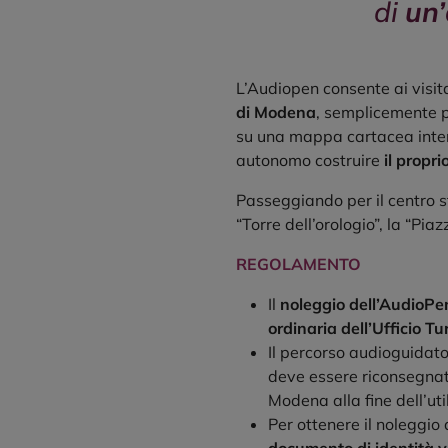
di
un’
L’Audiopen consente ai visita
di Modena
, semplicemente p
su una mappa cartacea intera
autonomo costruire
il propri
Passeggiando per il centro s
“Torre dell’orologio”, la “Pia
REGOLAMENTO
Il
noleggio dell’AudioPe
ordinaria dell’Ufficio Tur
Il percorso audioguidat
deve essere riconsegnata
Modena alla fine dell’uti
Per ottenere il noleggio