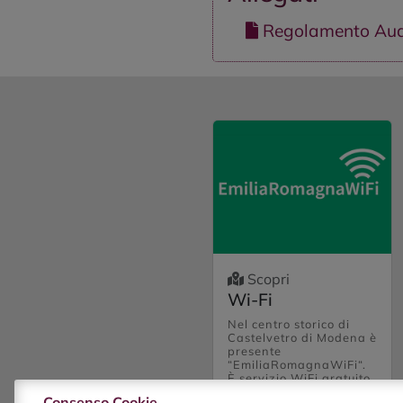
Regolamento Aud
Scopri
Wi-Fi
Nel centro storico di
Castelvetro di Modena è
presente
“EmiliaRomagnaWiFi“.
È servizio WiFi gratuito
che non richiede
Consenso Cookie