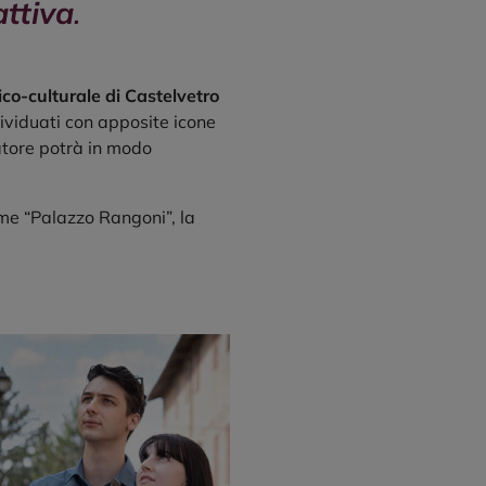
ttiva
.
ico-culturale di Castelvetro
ividuati con apposite icone
atore potrà in modo
ome “Palazzo Rangoni”, la