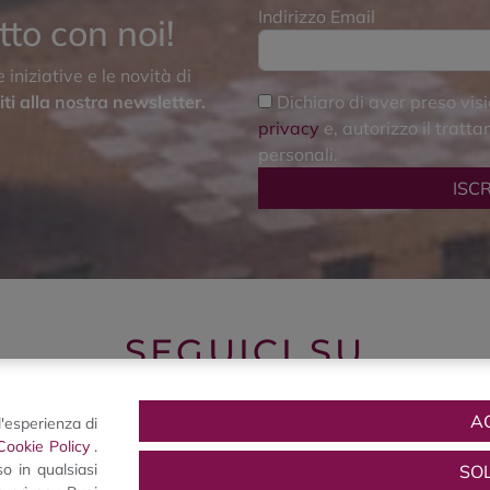
Indirizzo Email
tto con noi!
iniziative e le novità di
viti alla nostra newsletter.
Dichiaro di aver preso vis
privacy
e, autorizzo il tratt
personali.
SEGUICI SU
A
l'esperienza di
Cookie Policy
.
o in qualsiasi
SO