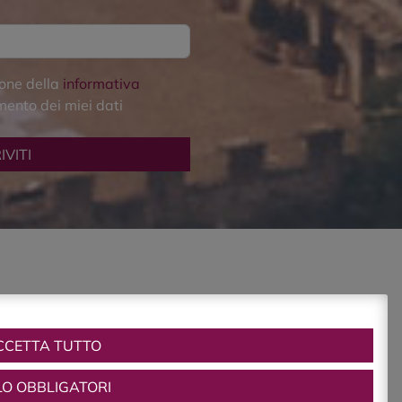
ione della
informativa
amento dei miei dati
CCETTA TUTTO
LO OBBLIGATORI