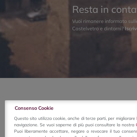
Resta in conta
Vuoi rimanere informato sulle 
Castelvetro e dintorni?
Iscri
Consenso Cookie
Questo sito utilizza cookie, anche di terze parti, per migliorare 
navigazione. Se vuoi saperne di più puoi consultare la nostra
Puoi liberamente accettare, negare o revocare il tuo consens