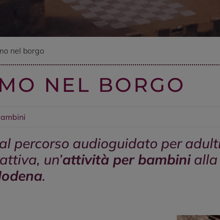
mo nel borgo
AMO NEL BORGO
bambini
l percorso audioguidato per adulti 
attiva, un’
attività per bambini
all
 Modena
.