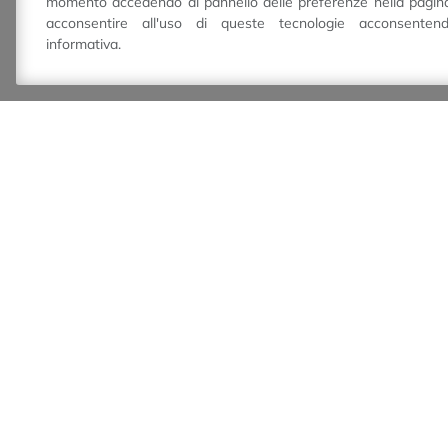
momento accedendo al pannello delle preferenze nella pagina
acconsentire all'uso di queste tecnologie acconsente
informativa.
Visit Castelvetro Info Point
Piazza Roma, 5
41014
Castelvetro di
Modena
(Modena) Italy
P.IVA 02804970362
+39 059 758880
info@visitcastelvetro.it