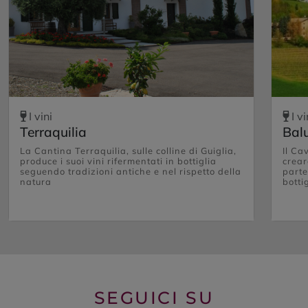
I vini
I vi
Terraquilia
Bal
La Cantina Terraquilia, sulle colline di Guiglia,
Il Ca
produce i suoi vini rifermentati in bottiglia
crear
seguendo tradizioni antiche e nel rispetto della
parte
natura
bottig
SEGUICI SU