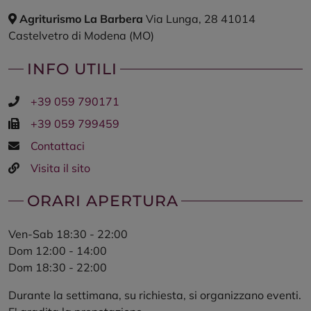
Agriturismo La Barbera
Via Lunga, 28
41014
Castelvetro di Modena
(MO)
INFO UTILI
Telefono
+39 059 790171
Fax
+39 059 799459
E-
Contattaci
mail
Sito
Visita il sito
web
ORARI APERTURA
Ven-Sab 18:30 - 22:00
Dom 12:00 - 14:00
Dom 18:30 - 22:00
Durante la settimana, su richiesta, si organizzano eventi.