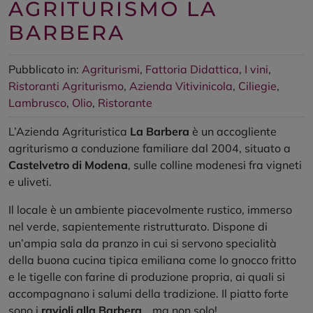
AGRITURISMO LA
BARBERA
Pubblicato in:
Agriturismi
,
Fattoria Didattica
,
I vini
,
Ristoranti
Agriturismo
,
Azienda Vitivinicola
,
Ciliegie
,
Lambrusco
,
Olio
,
Ristorante
L’Azienda Agrituristica
La Barbera
è un accogliente
agriturismo a conduzione familiare dal 2004, situato a
Castelvetro di Modena
, sulle colline modenesi fra vigneti
e uliveti.
Il locale è un ambiente piacevolmente rustico, immerso
nel verde, sapientemente ristrutturato. Dispone di
un’ampia sala da pranzo in cui si servono specialità
della buona cucina tipica emiliana come lo gnocco fritto
e le tigelle con farine di produzione propria, ai quali si
accompagnano i salumi della tradizione. Il piatto forte
sono i
ravioli alla Barbera
… ma non solo!